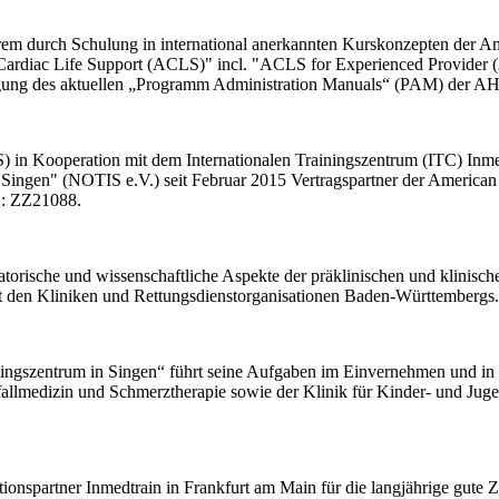
derem durch Schulung in international anerkannten Kurskonzepten der 
Cardiac Life Support (ACLS)" incl. "ACLS for Experienced Provider
igung des aktuellen „Programm Administration Manuals“ (PAM) der A
TS) in Kooperation mit dem Internationalen Trainingszentrum (ITC) Inme
Singen" (NOTIS e.V.) seit Februar 2015 Vertragspartner der American H
D: ZZ21088.
torische und wissenschaftliche Aspekte der präklinischen und klinisch
 den Kliniken und Rettungsdienstorganisationen Baden-Württembergs.
ningszentrum in Singen“ führt seine Aufgaben im Einvernehmen und in 
tfallmedizin und Schmerztherapie sowie der Klinik für Kinder- und J
onspartner Inmedtrain in Frankfurt am Main für die langjährige gute