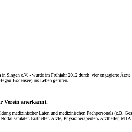
 in Singen e.V. - wurde im Frühjahr 2012 durch vier engagierte Ärzte
egau-Bodensee) ins Leben gerufen.
er Verein anerkannt.
tbildung medizinischer Laien und medizinischen Fachpersonals (z.B. Ge
n, Notfallsanitäter, Ersthelfer, Ärzte, Physiotherapeuten, Arzthelfer, M