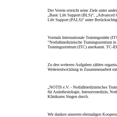
Der Verein erreicht seine Ziele unter an
„Basic Life Support (BLS)“, „Advanced 
Life Support (PALS)“ unter Berücksicht
Vormals Internationale Trainingsstätte (I
"Notfallmedizinische Trainingszentrum in 
Trainingszentrum (ITC) anerkannt. TC-I
Zu den weiteren Aufgaben zählen organisa
Weiterentwicklung in Zusammenarbeit mit
„NOTIS e.V. - Notfallmedizinisches Trai
für Anästhesiologie, Intensivmedizin, No
Klinikums Singen durch.
Wir danken unserem ehemaligen Kooperati